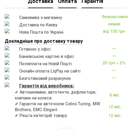
Доставка
Оплата
Гарантія
безкоштовно
Самовивіз з магазину
немає
Доставка по Києву
від 150 грн
Нова Пошта по Україні
Докладніше про доставку товару
—
Готівкою у офісі
—
Банківською картою в офісі
20 грн + 2%
Післяплата на Новій Пошті
—
Онлайн-оплата LiqPay на сайті
—
Безготівковий розрахунок
Гарантія від виробника:
✔ Автокилимки, автотенти, дефлектори,
6 міс.
ковпаки на колеса
✔ Гарантія на авточохли Cobra Tuning, MW
12 міс.
Brothers, EMC Elegant
✔ Решта категорій товару
12 міс.