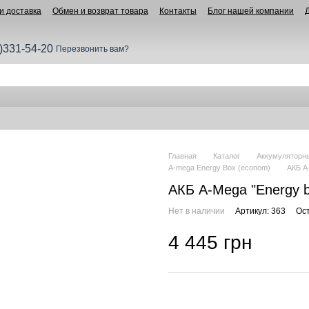
и доставка
Обмен и возврат товара
Контакты
Блог нашей компании
)331-54-20
Перезвонить вам?
Главная
Каталог
Аккумуляторн
A-mega Energy Box (econom)
АКБ A
АКБ A-Mega "Energy b
Нет в наличии
Артикул: 363
Ос
4 445 грн