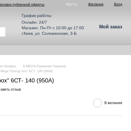
Рус
Укр
Желания
Вход
Договор публичной оферты
График работы:
Онлайн: 24/7
Мой заказ
Магазин: Пн-Пт с 10:00 до 17:00
г.Киев, ул. Соломенская, 3-Б
ые батареи
A-MEGA (Германия-Украина)
-Mega "Energy box" 6СТ- 140 (950A)
ox" 6СТ- 140 (950A)
тавить отзыв
В желания