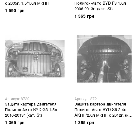
с 2005г. 1,5/1,6л МКПП
Полигон-Авто BYD F3 1,6л
2006-2013г. (кат. St)
1 590 грн
1 365 грн
Артикул: 8720
Артикул: 8721
Защита картера двигателя
Защита картера двигателя
Полигон-Авто BYD G3 1.5л
Полигон-Авто BYD S6 2,4л
2010-2013г (кат. St)
AKПП/2.0л МКПП с 2012г. (кат.
St)
1 365 грн
1 365 грн