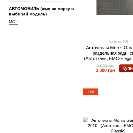
АВТОМОБИЛЬ (жми на марку и
выбирай модель)
MG
1
Артикул: 398
Авточехлы Morris Gara
раздельная задн. с
(Автоткань, EMC-Elegan
3 699 грн
Купи
3 300 грн
−11%