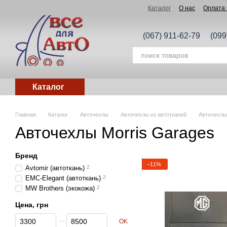
Перейти к основному контенту
Каталог
О нас
Оплата 
(067) 911-62-79
(099
Каталог
Главная
Каталог
Авточехлы
Авточехлы из автотканей
Авточехлы
Авточехлы Morris Garages
Бренд
−11%
Avtomir (автоткань)
2
EMC-Elegant (автоткань)
2
MW Brothers (экокожа)
2
Цена, грн
От Цена, грн
До Цена, грн
OK