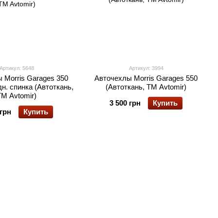
Артикул: 5648
Артикул: 3994
 Morris Garages 350
Авточехлы Morris Garages 550
н. спинка (Автоткань,
(Автоткань, TM Avtomir)
TM Avtomir)
3 500 грн
Купить
 грн
Купить