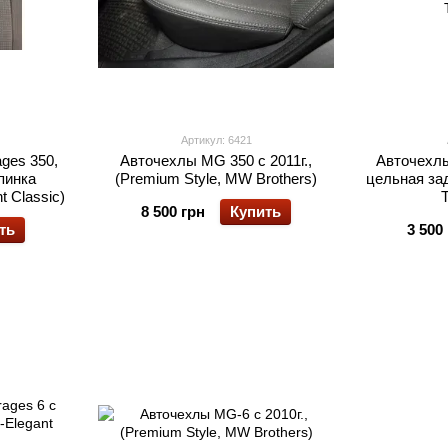
Артикул: 6421
ges 350,
Авточехлы MG 350 с 2011г.,
Авточехлы
пинка
(Premium Style, MW Brothers)
цельная зад
t Classic)
8 500 грн
Купить
ть
3 500