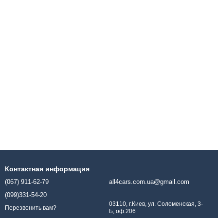
Контактная информация
(067) 911-62-79
all4cars.com.ua@gmail.com
(099)331-54-20
03110, г.Киев, ул. Соломенская, 3-
Перезвонить вам?
Б, оф.206