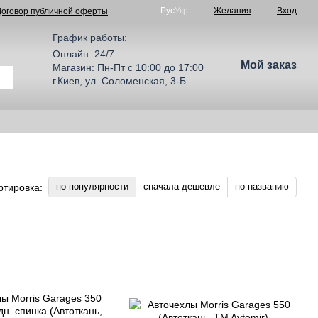
Рус
Укр
Желания
Вход
Договор публичной оферты
График работы:
Онлайн: 24/7
Мой заказ
Магазин: Пн-Пт с 10:00 до 17:00
г.Киев, ул. Соломенская, 3-Б
по популярности
сначала дешевле
по названию
ртировка: