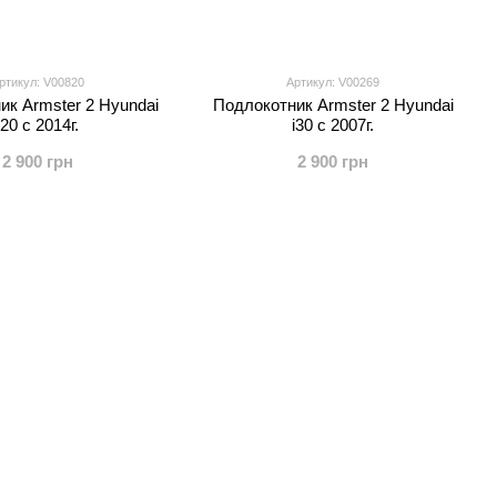
ртикул: V00820
Артикул: V00269
ик Armster 2 Hyundai
Подлокотник Armster 2 Hyundai
i20 c 2014г.
i30 с 2007г.
2 900 грн
2 900 грн