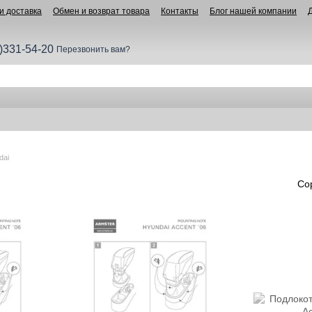
и доставка
Обмен и возврат товара
Контакты
Блог нашей компании
)331-54-20
Перезвонить вам?
dai
Со