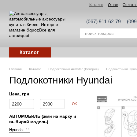
Перейти к основному контенту
Каталог
О нас
Оплата 
(067) 911-62-79
(099
Каталог
Главная
Каталог
Подлокотники Armster (Венгрия)
Подлокотники Hyun
Подлокотники Hyundai
Цена, грн
От Цена, грн
До Цена, грн
OK
АВТОМОБИЛЬ (жми на марку и
выбирай модель)
Hyundai
14