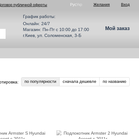
Рус
Укр
Желания
Вход
Договор публичной оферты
График работы:
Онлайн: 24/7
Мой заказ
Магазин: Пн-Пт с 10:00 до 17:00
г.Киев, ул. Соломенская, 3-Б
по популярности
сначала дешевле
по названию
ртировка: