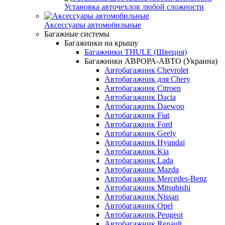
Установка авточехлов любой сложности
Аксессуары автомобильные
Багажные системы
Багажники на крышу
Багажники THULE (Швеция)
Багажники АВРОРА-АВТО (Украина)
Автобагажник Chevrolet
Автобагажник для Chery
Автобагажник Citroen
Автобагажник Dacia
Автобагажник Daewoo
Автобагажник Fiat
Автобагажник Ford
Автобагажник Geely
Автобагажник Hyundai
Автобагажник Kia
Автобагажник Lada
Автобагажник Mazda
Автобагажник Mercedes-Benz
Автобагажник Mitsubishi
Автобагажник Nissan
Автобагажник Opel
Автобагажник Peugeot
Автобагажник Renault