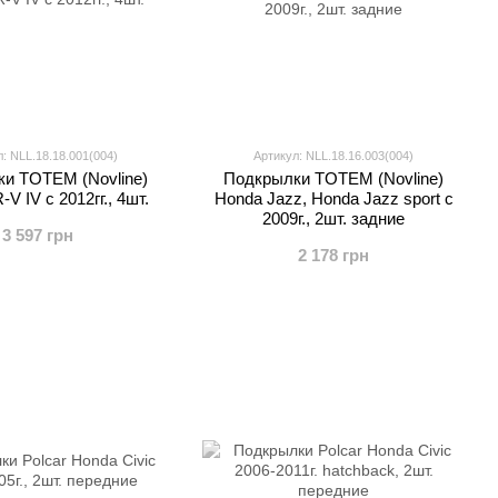
: NLL.18.18.001(004)
Артикул: NLL.18.16.003(004)
и TOTEM (Novline)
Подкрылки TOTEM (Novline)
V IV c 2012гг., 4шт.
Honda Jazz, Honda Jazz sport с
2009г., 2шт. задние
3 597 грн
2 178 грн