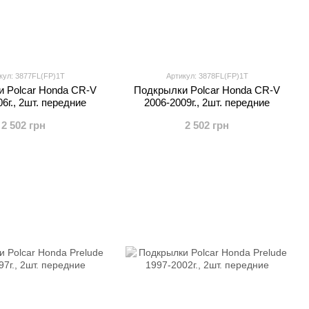
кул: 3877FL(FP)1T
Артикул: 3878FL(FP)1T
 Polcar Honda CR-V
Подкрылки Polcar Honda CR-V
6г., 2шт. передние
2006-2009г., 2шт. передние
2 502 грн
2 502 грн