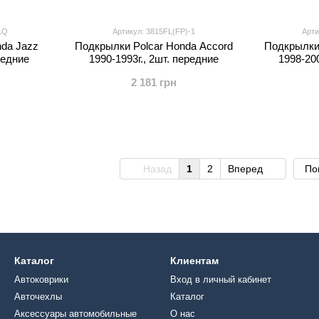
1Q
Артикул: 3815FL(FP)-1
Арти
da Jazz
Подкрылки Polcar Honda Accord
Подкрылки 
редние
1990-1993г., 2шт. передние
1998-200
2 181 грн
Назад
1
2
Вперед
По
Каталог
Клиентам
Автоковрики
Вход в личный кабинет
Авточехлы
Каталог
Аксессуары автомобильные
О нас