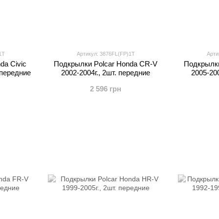
1T
Артикул: 3876FL(FP)1T
Арти
da Civic
Подкрылки Polcar Honda CR-V
Подкрылки
 передние
2002-2004г., 2шт. передние
2005-200
2 596 грн