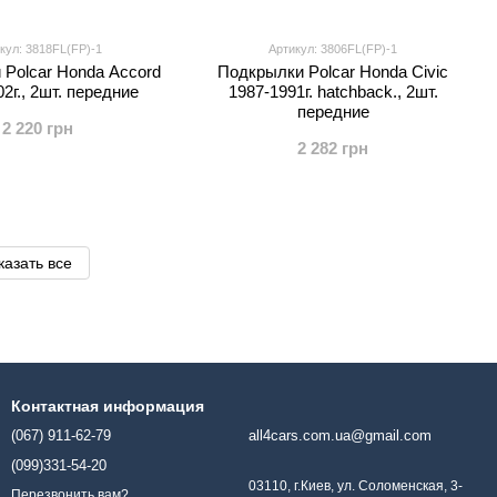
кул: 3818FL(FP)-1
Артикул: 3806FL(FP)-1
Polcar Honda Accord
Подкрылки Polcar Honda Civic
2г., 2шт. передние
1987-1991г. hatchback., 2шт.
передние
2 220 грн
2 282 грн
казать все
Контактная информация
(067) 911-62-79
all4cars.com.ua@gmail.com
(099)331-54-20
03110, г.Киев, ул. Соломенская, 3-
Перезвонить вам?