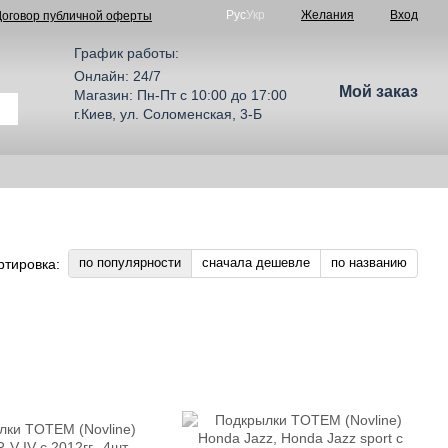
Рус
Укр
Желания
Вход
Договор публичной оферты
График работы:
Онлайн: 24/7
Мой заказ
Магазин: Пн-Пт с 10:00 до 17:00
г.Киев, ул. Соломенская, 3-Б
по популярности
сначала дешевле
по названию
ртировка: