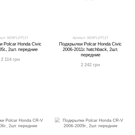
кул: 3828FL(FP)1T
Артикул: 3829FL(FP)1T
 Polcar Honda Civic
Подкрылки Polcar Honda Civic
5г., 2шт. передние
2006-2011г. hatchback, 2шт.
передние
2 114 грн
2 242 грн