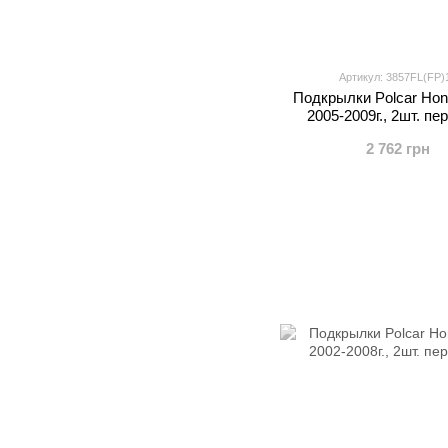
Артикул: 3857FL(FP)
Подкрылки Polcar Ho
2005-2009г., 2шт. пе
2 762 грн