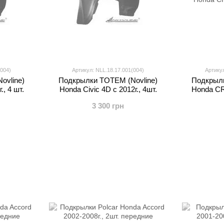
(004)
Артикул: NLL.18.17.001(004)
Артикул
ovline)
Подкрылки TOTEM (Novline)
Подкрылк
., 4 шт.
Honda Civic 4D с 2012г., 4шт.
Honda CR-
3 300 грн