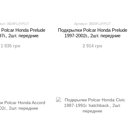
кул: 3824FL(FP)1T
Артикул: 3820FL(FP)1T
Polcar Honda Prelude
Подкрылки Polcar Honda Prelude
7г., 2шт. передние
1997-2002г., 2шт. передние
1 935 грн
2 914 грн