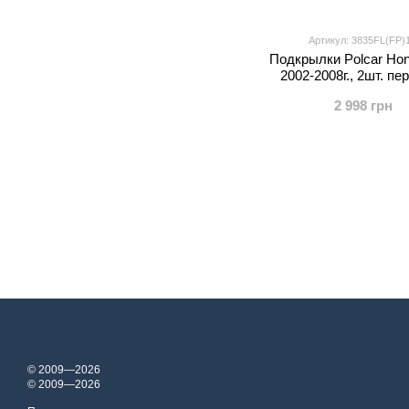
Артикул: 3835FL(FP)
Подкрылки Polcar Hon
2002-2008г., 2шт. пе
2 998 грн
© 2009—2026
© 2009—2026