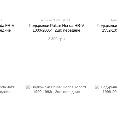
1T
Артикул: 3860FL(FP)1T
Арти
nda FR-V
Подкрылки Polcar Honda HR-V
Подкрылки 
редние
1999-2005г., 2шт. передние
1992-199
2 800 грн