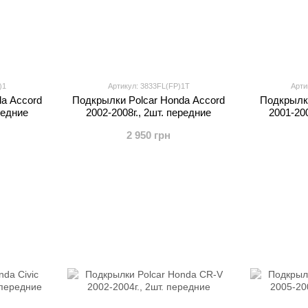
)1
Артикул: 3833FL(FP)1T
Арти
a Accord
Подкрылки Polcar Honda Accord
Подкрылки
редние
2002-2008г., 2шт. передние
2001-200
2 950 грн