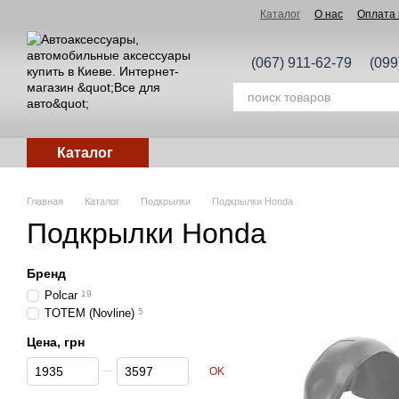
Перейти к основному контенту
Каталог
О нас
Оплата 
(067) 911-62-79
(099
Каталог
Главная
Каталог
Подкрылки
Подкрылки Honda
Подкрылки Honda
Бренд
Polcar
19
TOTEM (Novline)
5
Цена, грн
От Цена, грн
До Цена, грн
OK