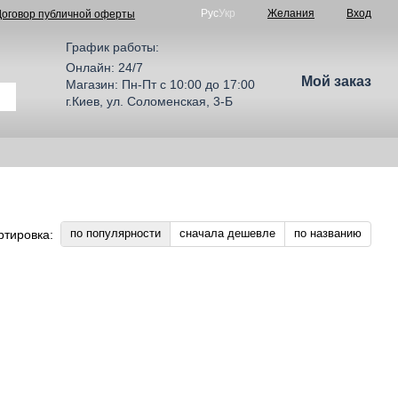
Рус
Укр
Желания
Вход
Договор публичной оферты
График работы:
Онлайн: 24/7
Мой заказ
Магазин: Пн-Пт с 10:00 до 17:00
г.Киев, ул. Соломенская, 3-Б
по популярности
сначала дешевле
по названию
ртировка: