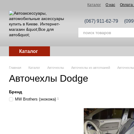
Перейти к основному контенту
Каталог
О нас
Оплата 
(067) 911-62-79
(099
Каталог
Главная
Каталог
Авточехлы
Авточехлы из автотканей
Авточехлы
Авточехлы Dodge
Бренд
MW Brothers (экокожа)
1