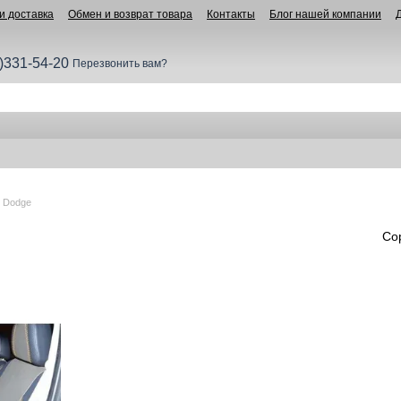
и доставка
Обмен и возврат товара
Контакты
Блог нашей компании
)331-54-20
Перезвонить вам?
 Dodge
Со