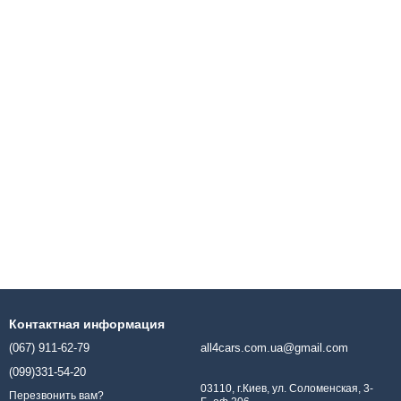
Контактная информация
(067) 911-62-79
all4cars.com.ua@gmail.com
(099)331-54-20
03110, г.Киев, ул. Соломенская, 3-
Перезвонить вам?