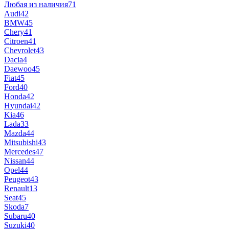
Любая из наличия
71
Audi
42
BMW
45
Chery
41
Citroen
41
Chevrolet
43
Dacia
4
Daewoo
45
Fiat
45
Ford
40
Honda
42
Hyundai
42
Kia
46
Lada
33
Mazda
44
Mitsubishi
43
Mercedes
47
Nissan
44
Opel
44
Peugeot
43
Renault
13
Seat
45
Skoda
7
Subaru
40
Suzuki
40