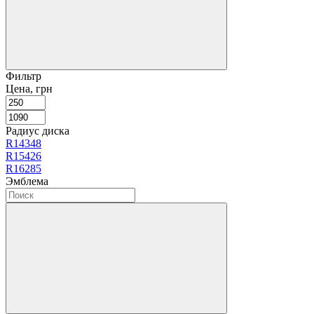
Фильтр
Цена, грн
Радиус диска
R14
348
R15
426
R16
285
Эмблема