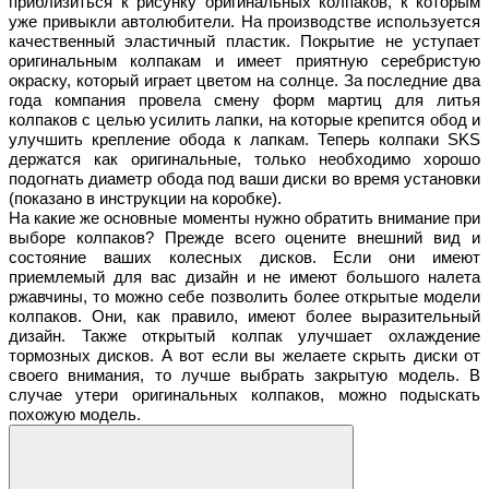
приблизиться к рисунку оригинальных колпаков, к которым
уже привыкли автолюбители. На производстве используется
качественный эластичный пластик. Покрытие не уступает
оригинальным колпакам и имеет приятную серебристую
окраску, который играет цветом на солнце. За последние два
года компания провела смену форм мартиц для литья
колпаков с целью усилить лапки, на которые крепится обод и
улучшить крепление обода к лапкам. Теперь колпаки SKS
держатся как оригинальные, только необходимо хорошо
подогнать диаметр обода под ваши диски во время установки
(показано в инструкции на коробке).
На какие же основные моменты нужно обратить внимание при
выборе колпаков? Прежде всего оцените внешний вид и
состояние ваших колесных дисков. Если они имеют
приемлемый для вас дизайн и не имеют большого налета
ржавчины, то можно себе позволить более открытые модели
колпаков. Они, как правило, имеют более выразительный
дизайн. Также открытый колпак улучшает охлаждение
тормозных дисков. А вот если вы желаете скрыть диски от
своего внимания, то лучше выбрать закрытую модель. В
случае утери оригинальных колпаков, можно подыскать
похожую модель.