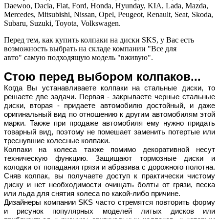
Daewoo, Dacia, Fiat, Ford, Honda, Hyunday, KIA, Lada, Mazda,
Mercedes, Mitsubishi, Nissan, Opel, Peugeot, Renault, Seat, Skoda,
Subaru, Suzuki, Toyota, Volkswagen.
Перед тем, как купить колпаки на диски SKS, у Вас есть
возможность выбрать на складе компании "Все для
авто" самую подходящую модель "вживую".
Стою перед выбором колпаков...
Когда Вы устанавливаете колпаки на стальные диски, то
решаете две задачи. Первая - закрываете черные стальные
диски, вторая - придаете автомобилю достойный, и даже
оригинальный вид по отношению к другим автомобилям этой
марки. Также при продаже автомобиля ему нужно придать
товарный вид, поэтому не помешает заменить потертые или
треснувшие колесные колпаки.
Колпаки на колеса также помимо декоративной несут
техническую функцию. Защищают тормозные диски и
колодки от попадания грязи и абразива с дорожного полотна.
Сняв колпак, вы получаете доступ к практически чистому
диску и нет необходимости очищать болты от грязи, песка
или льда для снятия колеса по какой-либо причине.
Дизайнеры компании SKS часто стремятся повторить форму
и рисунок популярных моделей литых дисков или