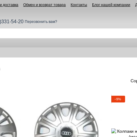
и доставка
Обмен и возврат товара
Контакты
Блог нашей компании
)331-54-20
Перезвонить вам?
i
Со
−9%