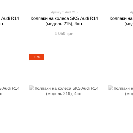
Артикул: Audi 215
Ар
 Audi R14
Колпаки на колеса SKS Audi R14
Колпаки на
т.
(модель 215), 4шт.
(мод
1 050 грн
−10%