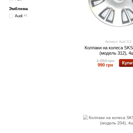
Эмблема
Audi
42
Артикул: Audi 312
Колпаки на колеса SKS
(модель 312), 4ш
1 050 грн
Купи
990 грн