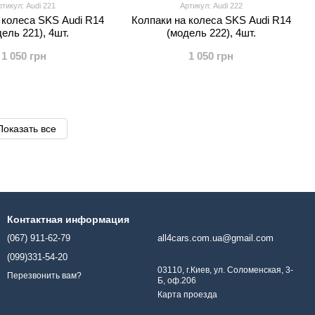
тикул: Audi 221
Артикул: Audi 222
 колеса SKS Audi R14
Колпаки на колеса SKS Audi R14
ель 221), 4шт.
(модель 222), 4шт.
1 050 грн
1 050 грн
Показать все
Контактная информация
(067) 911-62-79
all4cars.com.ua@gmail.com
(099)331-54-20
03110, г.Киев, ул. Соломенская, 3-
Перезвонить вам?
Б, оф.206
Карта проезда