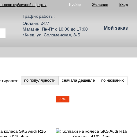
Рус
Укр
Желания
Вход
Договор публичной оферты
График работы:
Онлайн: 24/7
Мой заказ
Магазин: Пн-Пт с 10:00 до 17:00
г.Киев, ул. Соломенская, 3-Б
по популярности
сначала дешевле
по названию
ртировка:
−9%