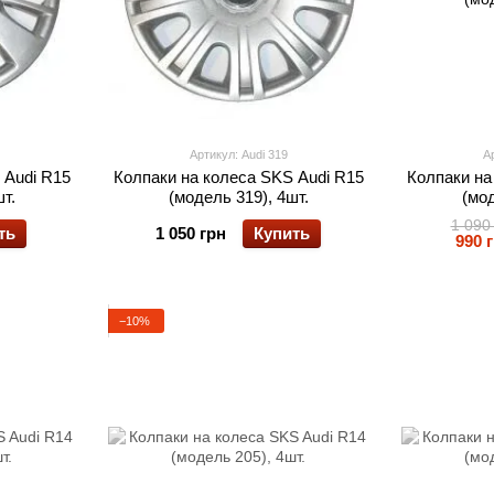
Артикул: Audi 319
Ар
 Audi R15
Колпаки на колеса SKS Audi R15
Колпаки на
т.
(модель 319), 4шт.
(мод
1 090
ть
1 050 грн
Купить
990 
−10%