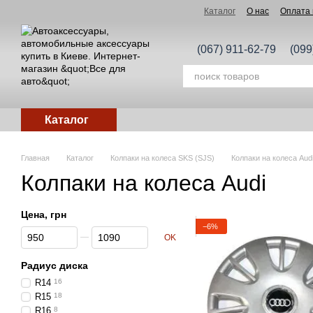
Перейти к основному контенту
Каталог
О нас
Оплата 
(067) 911-62-79
(099
Каталог
Главная
Каталог
Колпаки на колеса SKS (SJS)
Колпаки на колеса Aud
Колпаки на колеса Audi
Цена, грн
−6%
От Цена, грн
До Цена, грн
OK
Радиус диска
R14
16
R15
18
R16
8