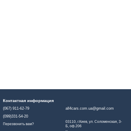
Контактная информация
(067) 911-62-79
all4cars.com.ua@gmail.com
(099)331-54-20
03110, г.Киев, ул. Соломенская, 3-
Перезвонить вам?
Б, оф.206