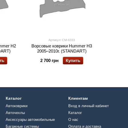
Артикул: CM-6333
mmer H2
Ворсовые коврики Hummer H3
DART)
2005–2010г. (STANDART)
ть
2 700 грн
Купить
Каталог
Клиентам
Автоковрики
Вход в личный кабинет
Авточехлы
Каталог
Аксессуары автомобильные
О нас
Багажные системы
Оплата и доставка