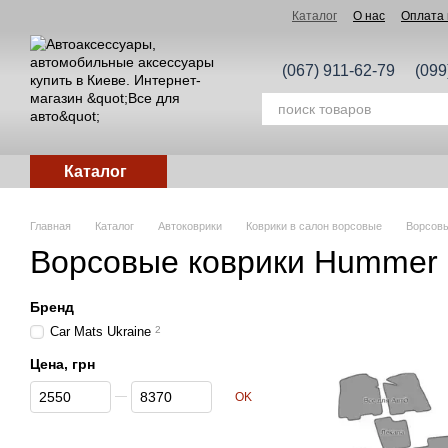
Перейти к основному контенту
Каталог
О нас
Оплата 
(067) 911-62-79
(099
Каталог
Главная
Каталог
Автоковрики
Коврики в салон ворсовые
Ворсов
Ворсовые коврики Hummer
Бренд
Car Mats Ukraine
2
Цена, грн
От Цена, грн
До Цена, грн
OK