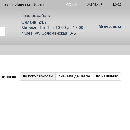
Рус
Укр
Желания
Вход
Договор публичной оферты
График работы:
Онлайн: 24/7
Мой заказ
Магазин: Пн-Пт с 10:00 до 17:00
г.Киев, ул. Соломенская, 3-Б
по популярности
сначала дешевле
по названию
ртировка: