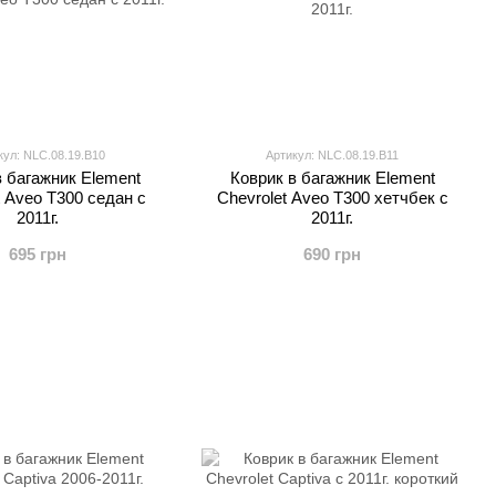
кул: NLC.08.19.B10
Артикул: NLC.08.19.B11
в багажник Element
Коврик в багажник Element
t Aveo T300 седан с
Chevrolet Aveo T300 хетчбек с
2011г.
2011г.
695 грн
690 грн