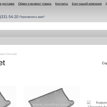
и доставка
Обмен и возврат товара
Контакты
Блог нашей компании
)331-54-20
Перезвонить вам?
жник Chevrolet
et
Со