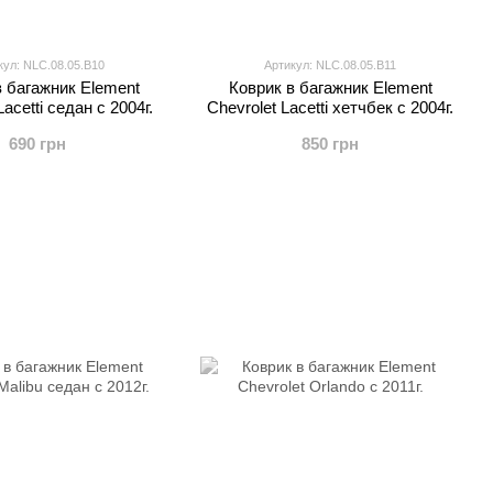
кул: NLC.08.05.B10
Артикул: NLC.08.05.B11
в багажник Element
Коврик в багажник Element
Lacetti седан с 2004г.
Chevrolet Lacetti хетчбек с 2004г.
690 грн
850 грн