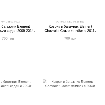
тикул: BI.003.002
Артикул: NLC.08.18.B11
в багажник Element
Коврик в багажник Element
ruze седан 2009-2014г.
Chevrolet Cruze хетчбек с 2011г.
700 грн
700 грн