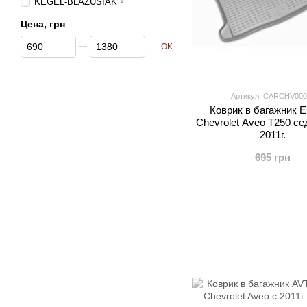
KEGEL-BLAZUSIAK
1
Цена, грн
От Цена, грн
До Цена, грн
OK
Артикул: CARCHV000
Коврик в багажник E
Chevrolet Aveo T250 се
2011г.
695 грн