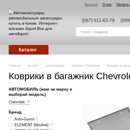
Перейти к основному контенту
Каталог
О нас
Оплата 
(067) 911-62-79
(099
Каталог
Главная
Каталог
Автоковрики
Коврики в багажник
Коврики в бага
Коврики в багажник Chevrol
АВТОМОБИЛЬ (жми на марку и
выбирай модель)
Chevrolet
26
Бренд
Avto-Gumm
5
ELEMENT (Novline)
21