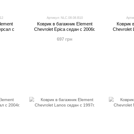
12
Артикул: NLC.08.08.B10
Арти
lement
Коврик в багажник Element
Коврик 
ерсал с
Chevrolet Epica седан с 2006г.
Chevrolet 
697 грн