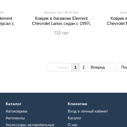
08
Артикул: NLC.08.02.B10
Арти
lement
Коврик в багажник Element
Коврик 
версал с
Chevrolet Lanos седан с 1997г.
Chevrolet 
720 грн
Назад
1
2
Вперед
По
Каталог
Клиентам
Автоковрики
Вход в личный кабинет
Авточехлы
Каталог
Аксессуары автомобильные
О нас