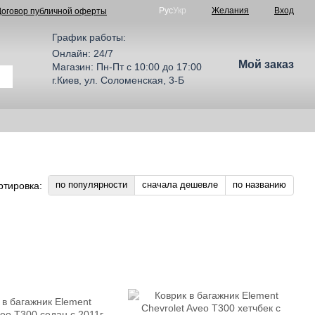
Рус
Укр
Желания
Вход
Договор публичной оферты
График работы:
Онлайн: 24/7
Мой заказ
Магазин: Пн-Пт с 10:00 до 17:00
г.Киев, ул. Соломенская, 3-Б
по популярности
сначала дешевле
по названию
ртировка: