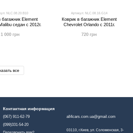
кул: NLC.08.20.B10
Артикул: NLC.08.16.G14
в багажник Element
Коврик в багажник Element
Malibu седан с 2012г.
Chevrolet Orlando с 2011г.
1 000 грн
720 грн
казать все
Контактная информация
(067) 911-62-79
all4cars.com.ua@gmail.com
(099)331-54-20
03110, г.Киев, ул. Соломенская, 3-
Перезвонить вам?