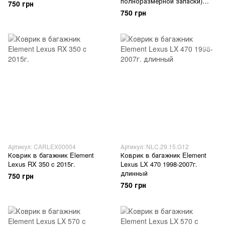
полноразмерной запаски)
750 грн
2009-2015г.
750 грн
Артикул: CARLEX00004
Артикул: NLC.29.15.G12
Коврик в багажник Element
Коврик в багажник Element
Lexus RX 350 c 2015г.
Lexus LX 470 1998-2007г.
длинный
750 грн
750 грн