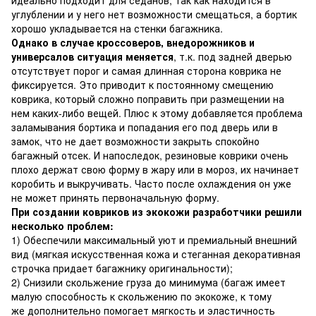
углублении и у него нет возможности смещаться, а бортик
хорошо укладывается на стенки багажника.
Однако в случае кроссоверов, внедорожников и
универсалов ситуация меняется
, т.к. под задней дверью
отсутствует порог и самая длинная сторона коврика не
фиксируется. Это приводит к постоянному смещению
коврика, который сложно поправить при размещении на
нем каких-либо вещей. Плюс к этому добавляется проблема
заламывания бортика и попадания его под дверь или в
замок, что не дает возможности закрыть спокойно
багажный отсек. И напоследок, резиновые коврики очень
плохо держат свою форму в жару или в мороз, их начинает
коробить и выкручивать. Часто после охлаждения он уже
не может принять первоначальную форму.
При создании ковриков из экокожи разработчики решили
несколько проблем:
1) Обеспечили максимальный уют и премиальный внешний
вид (мягкая искусственная кожа и стеганная декоративная
строчка придает багажнику оригинальности);
2) Снизили скольжение груза до минимума (багаж имеет
малую способность к скольжению по экокоже, к тому
же дополнительно помогает мягкость и эластичность