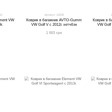
11
Артикул: 10638
ement VW
Коврик в багажник AVTO-Gumm
Коврик в 
г.
VW Golf V с 2012г. хетчбэк
VW Golf 
1 003 грн