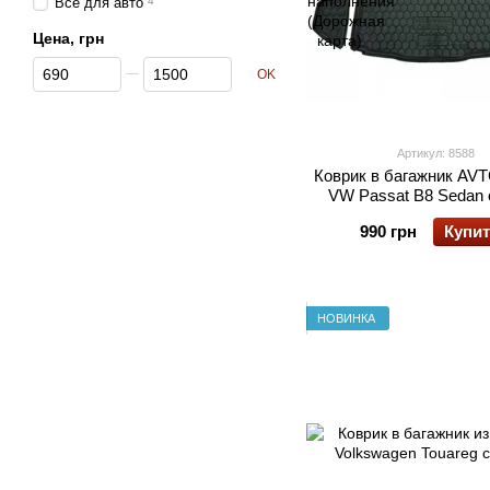
Все для авто
4
Цена, грн
От Цена, грн
До Цена, грн
OK
Артикул: 8588
Коврик в багажник A
VW Passat B8 Sedan с
990 грн
Купи
НОВИНКА