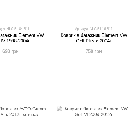
кул: NLC.51.04.B11
Артикул: NLC.51.16.B11
багажник Element VW
Коврик в багажник Element VW
 IV 1998-2004г.
Golf Plus с 2004г.
690 грн
750 грн