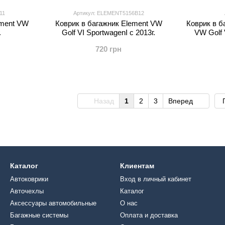
11
Артикул: ELEMENT5156B12
ement VW
Коврик в багажник Element VW
Коврик в 
.
Golf VI SportwagenI с 2013г.
VW Golf V
720 грн
Назад
1
2
3
Вперед
Каталог
Клиентам
Автоковрики
Вход в личный кабинет
Авточехлы
Каталог
Аксессуары автомобильные
О нас
Багажные системы
Оплата и доставка