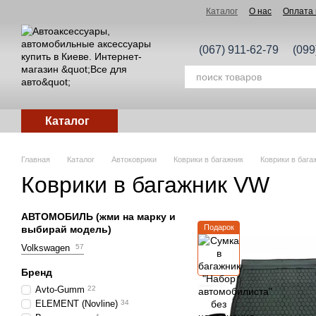
Перейти к основному контенту
Каталог
О нас
Оплата 
(067) 911-62-79
(099
Каталог
Главная
Каталог
Автоковрики
Коврики в багажник
Коврики в баг
Коврики в багажник VW
АВТОМОБИЛЬ (жми на марку и
Подарок
выбирай модель)
Volkswagen
57
Бренд
Avto-Gumm
22
ELEMENT (Novline)
34