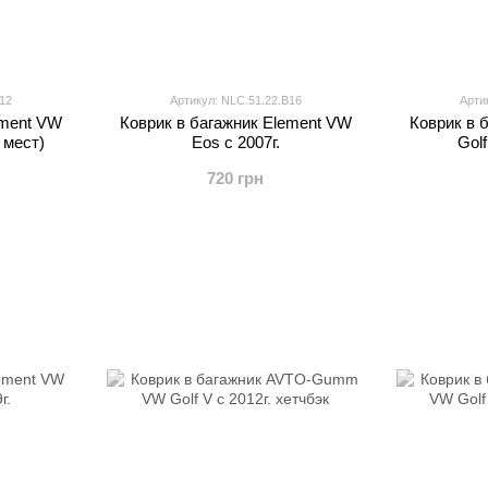
12
Артикул: NLC.51.22.B16
Арти
ement VW
Коврик в багажник Element VW
Коврик в 
 мест)
Eos с 2007г.
Golf
720 грн