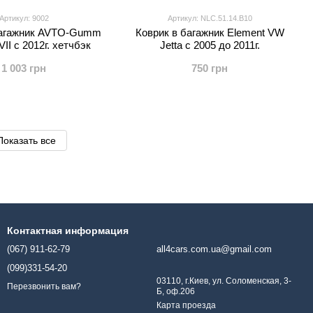
Артикул: 9002
Артикул: NLC.51.14.B10
багажник AVTO-Gumm
Коврик в багажник Element VW
II с 2012г. хетчбэк
Jetta с 2005 до 2011г.
1 003 грн
750 грн
Показать все
Контактная информация
(067) 911-62-79
all4cars.com.ua@gmail.com
(099)331-54-20
03110, г.Киев, ул. Соломенская, 3-
Перезвонить вам?
Б, оф.206
Карта проезда