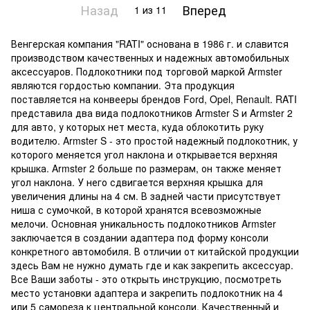
Назад
Вперед
1
из 11
Венгерская компания "RATI" основана в 1986 г. и славится
производством качественных и надежных автомобильных
аксессуаров. Подлокотники под торговой маркой Armster
являются гордостью компании. Эта продукция
поставляется на конвееры брендов Ford, Opel, Renault. RATI
представила два вида подлокотников Armster S и Armster 2
для авто, у которых нет места, куда облокотить руку
водителю. Armster S - это простой надежный подлокотник, у
которого меняется угол наклона и открывается верхняя
крышка. Armster 2 больше по размерам, он также меняет
угол наклона. У него сдвигается верхняя крышка для
увеличения длины на 4 см. В задней части присутствует
ниша с сумочкой, в которой хранятся всевозможные
мелочи. Основная уникальность подлокотников Armster
заключается в создании адаптера под форму консоли
конкретного автомобиля. В отличии от китайской продукции
здесь Вам не нужно думать где и как закрепить аксессуар.
Все Ваши заботы - это открыть инструкцию, посмотреть
место установки адаптера и закрепить подлокотник на 4
или 5 самореза к центральной консоли. Качественный и