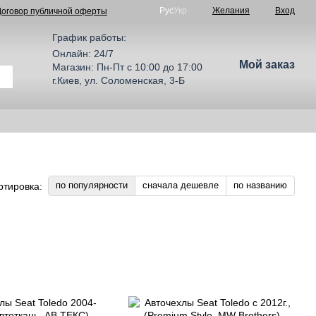
Рус
Укр
Желания
Вход
Договор публичной оферты
График работы:
Онлайн: 24/7
Мой заказ
Магазин: Пн-Пт с 10:00 до 17:00
г.Киев, ул. Соломенская, 3-Б
по популярности
сначала дешевле
по названию
ртировка: