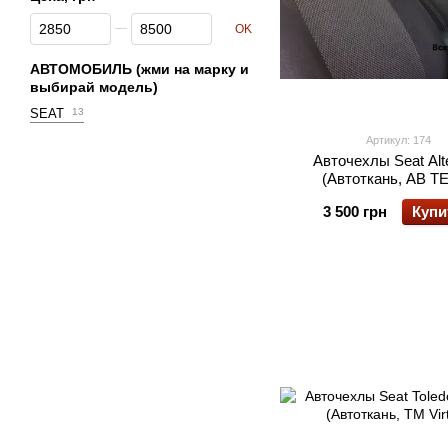
От Цена, грн
До Цена, грн
OK
АВТОМОБИЛЬ (жми на марку и
выбирай модель)
SEAT
13
Артикул: 174
Авточехлы Seat Alt
(Автоткань, АВ Т
3 500 грн
Купи