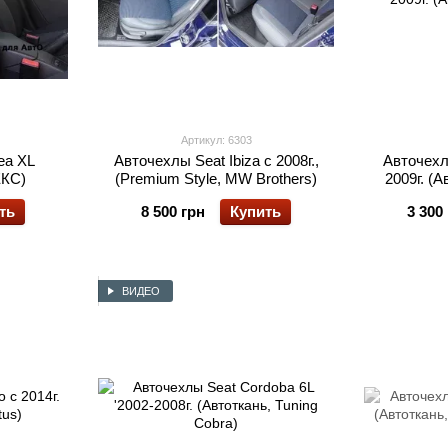
Артикул: 6303
ea XL
Авточехлы Seat Ibiza с 2008г.,
Авточехл
ЕКС)
(Premium Style, MW Brothers)
2009г. (
ть
8 500 грн
Купить
3 300
ВИДЕО