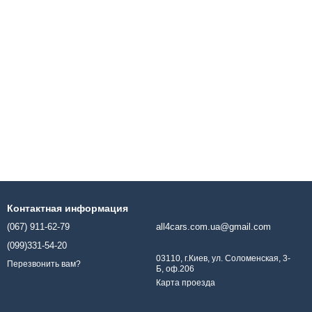
Контактная информация
(067) 911-62-79
all4cars.com.ua@gmail.com
(099)331-54-20
03110, г.Киев, ул. Соломенская, 3-
Перезвонить вам?
Б, оф.206
Карта проезда