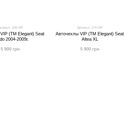
ртикул: 109 VIP
Артикул: 174 VIP
VIP (TM Elegant) Seat
Авточехлы VIP (TM Elegant) Seat
edo 2004-2009г.
Altea XL
5 900 грн
5 900 грн