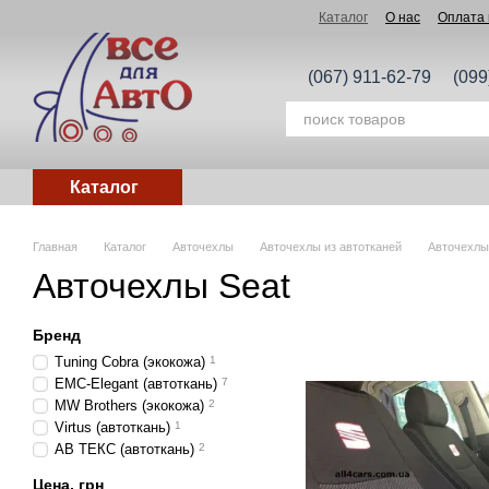
Перейти к основному контенту
Каталог
О нас
Оплата 
(067) 911-62-79
(099
Каталог
Главная
Каталог
Авточехлы
Авточехлы из автотканей
Авточехлы
Авточехлы Seat
Бренд
Tuning Cobra (экокожа)
1
EMC-Elegant (автоткань)
7
MW Brothers (экокожа)
2
Virtus (автоткань)
1
АВ ТЕКС (автоткань)
2
Цена, грн