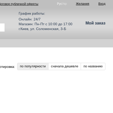
Рус
Укр
Желания
Вход
Договор публичной оферты
График работы:
Онлайн: 24/7
Мой заказ
Магазин: Пн-Пт с 10:00 до 17:00
г.Киев, ул. Соломенская, 3-Б
по популярности
сначала дешевле
по названию
ртировка: