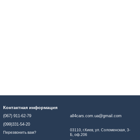
Контактная информация
(067) 911-62-79
all4cars.com.ua@gmail.com
(099)331-54-20
03110, г.Киев, ул. Соломенская, 3-
Перезвонить вам?
Б, оф.206