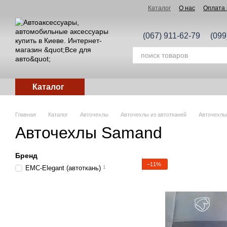
Перейти к основному контенту
Каталог
О нас
Оплата 
(067) 911-62-79
(099
Каталог
Главная
Каталог
Авточехлы
Авточехлы из автотканей
Авточехлы
Авточехлы Samand
Бренд
−11%
EMC-Elegant (автоткань)
1