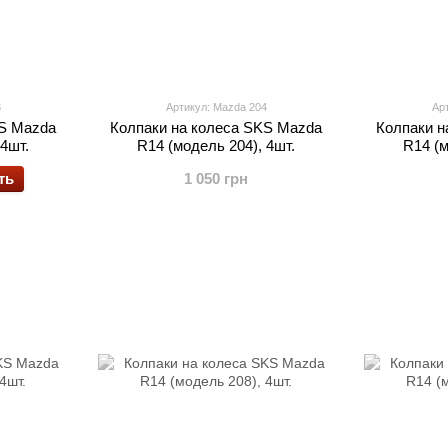
3
Артикул: Mazda 204
Ар
KS Mazda
Колпаки на колеса SKS Mazda
Колпаки н
 4шт.
R14 (модель 204), 4шт.
R14 (м
ть
1 050 грн