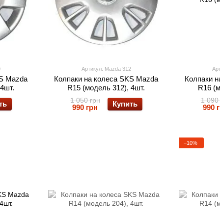
9
Артикул: Mazda 312
Ар
KS Mazda
Колпаки на колеса SKS Mazda
Колпаки н
 4шт.
R15 (модель 312), 4шт.
R16 (м
1 050 грн
1 090
ть
Купить
990 грн
990 
−10%