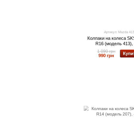
Артикул: Mazda 41
Колпаки на колеса S
R16 (модель 413),
1 090 грн
Купи
990 грн