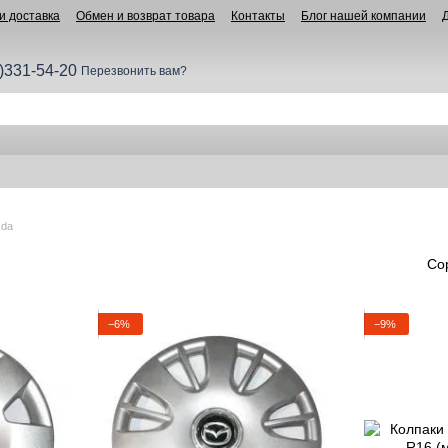
и доставка
Обмен и возврат товара
Контакты
Блог нашей компании
)331-54-20
Перезвонить вам?
zda
Со
−6%
−9%