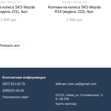
тикул: Mazda 221
Артикул: Mazda 222
а колеса SKS Mazda
Колпаки на колеса SKS Mazda
одель 221), 4шт.
R14 (модель 222), 4шт.
1 050 грн
1 050 грн
Показать все
Контактная информация
(067) 911-62-79
all4cars.com.ua@gmail.com
(099)331-54-20
03110, г.Киев, ул. Соломенская, 3-
Перезвонить вам?
Б, оф.206
Карта проезда