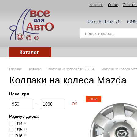
Перейти к основному контенту
Каталог
О нас
Оплата 
(067) 911-62-79
(099
Каталог
Главная
Каталог
Колпаки на колеса SKS (SJS)
Колпаки на колеса Ma
Колпаки на колеса Mazda
Цена, грн
−10%
От Цена, грн
До Цена, грн
OK
Радиус диска
R14
16
R15
17
R16
11