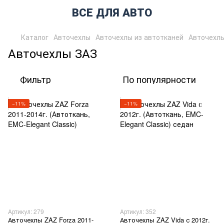
ВСЕ ДЛЯ АВТО
Каталог
Авточехлы
Авточехлы из автотканей
Авточехл
Авточехлы ЗАЗ
Фильтр
По популярности
−11%
−11%
Артикул: 279
Артикул: 352
Авточехлы ZAZ Forza 2011-
Авточехлы ZAZ Vida с 2012г.