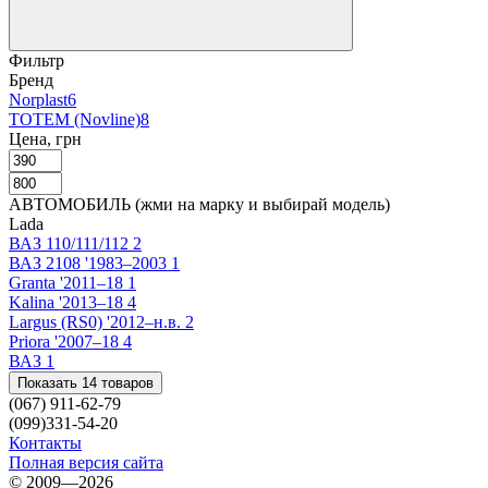
Фильтр
Бренд
Norplast
6
TOTEM (Novline)
8
Цена, грн
АВТОМОБИЛЬ (жми на марку и выбирай модель)
Lada
ВАЗ 110/111/112
2
ВАЗ 2108 '1983–2003
1
Granta '2011–18
1
Kalina '2013–18
4
Largus (RS0) '2012–н.в.
2
Priora '2007–18
4
ВАЗ
1
Показать 14 товаров
(067) 911-62-79
(099)331-54-20
Контакты
Полная версия сайта
© 2009—2026