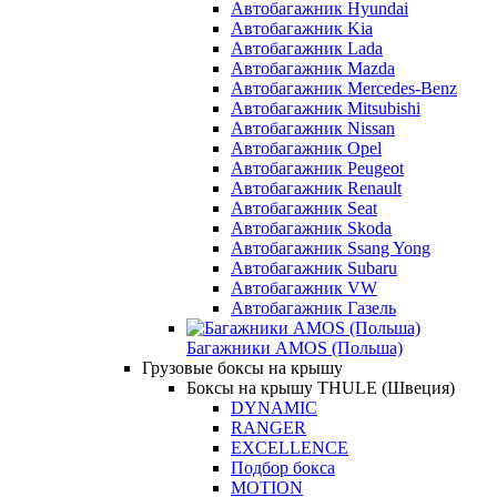
Автобагажник Hyundai
Автобагажник Kia
Автобагажник Lada
Автобагажник Mazda
Автобагажник Mercedes-Benz
Автобагажник Mitsubishi
Автобагажник Nissan
Автобагажник Opel
Автобагажник Peugeot
Автобагажник Renault
Автобагажник Seat
Автобагажник Skoda
Автобагажник Ssang Yong
Автобагажник Subaru
Автобагажник VW
Автобагажник Газель
Багажники AMOS (Польша)
Грузовые боксы на крышу
Боксы на крышу THULE (Швеция)
DYNAMIC
RANGER
EXCELLENCE
Подбор бокса
MOTION