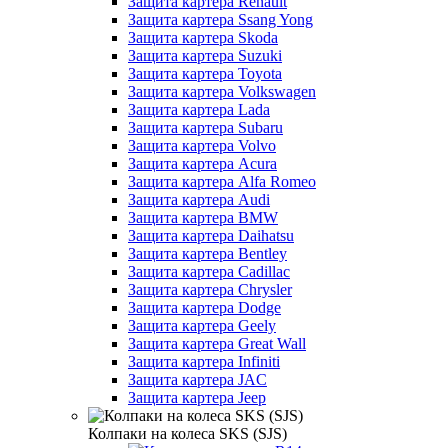
Защита картера Renault
Защита картера Ssang Yong
Защита картера Skoda
Защита картера Suzuki
Защита картера Toyota
Защита картера Volkswagen
Защита картера Lada
Защита картера Subaru
Защита картера Volvo
Защита картера Acura
Защита картера Alfa Romeo
Защита картера Audi
Защита картера BMW
Защита картера Daihatsu
Защита картера Bentley
Защита картера Cadillac
Защита картера Chrysler
Защита картера Dodge
Защита картера Geely
Защита картера Great Wall
Защита картера Infiniti
Защита картера JAC
Защита картера Jeep
Колпаки на колеса SKS (SJS)