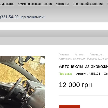
и доставка
Обмен и возврат товара
Контакты
Блог нашей компании
)331-54-20
Перезвонить вам?
Главная
Каталог
Авточехлы
Авточехлы из экокожи Peugeot 301 с 201
Авточехлы из экокожи 
Под заказ
Артикул: 4351171
Ос
12 000 грн