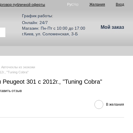
Рус
Укр
Желания
Вход
Договор публичной оферты
График работы:
Онлайн: 24/7
Мой заказ
Магазин: Пн-Пт с 10:00 до 17:00
г.Киев, ул. Соломенская, 3-Б
Авточехлы из экокожи
2г., "Tuning Cobra"
Peugeot 301 с 2012г., "Tuning Cobra"
тавить отзыв
В желания