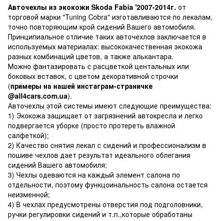
Авточехлы из экокожи Skoda Fabia '2007-2014г.
от
торговой марки "Tuning Cobra" изготавливаются по лекалам,
точно повторяющим крой сидений Вашего автомобиля.
Принципиальное отличие таких авточехлов заключается в
используемых материалах: высококачественная экокожа
разных комбинаций цветов, а также алькантара.
Можно фантазировать с расцветкой центальных или
боковых вставок, с цветом декоративной строчки
(
примеры на нашей инстаграм-страничке
@all4cars.com.ua
).
Авточехлы этой системы имеют следующие преимущества:
1) Экокожа защищает от загрязнений автокресла и легко
подвергается уборке (просто протереть влажной
салфеткой);
2) Качество снятия лекал с сидений и профессионализм в
пошиве чехлов дает результат идеального облегания
сидений Вашего автомобиля;
3) Чехлы одеваются на каждый элемент салона по
отдельности, поэтому функцоинальность салона остается
неизменной;
4) В чехлах предусмотрены отверстия под подголовники,
ручки регулировки сидений и т.п.,которые обработаны