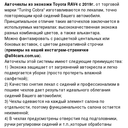
Авточехлы из экокожи Toyota RAV4 c 2019г.
от торговой
марки "Tuning Cobra" изготавливаются по лекалам, точно
повторяющим крой сидений Вашего автомобиля.
Принципиальное отличие таких авточехлов заключается в
используемых материалах: высококачественная экокожа
разных комбинаций цветов, а также алькантара.
Можно фантазировать с расцветкой центальных или
боковых вставок, с цветом декоративной строчки
(
примеры на нашей инстаграм-страничке
@all4cars.com.ua
).
Авточехлы этой системы имеют следующие преимущества:
1) Экокожа защищает от загрязнений автокресла и легко
подвергается уборке (просто протереть влажной
салфеткой);
2) Качество снятия лекал с сидений и профессионализм в
пошиве чехлов дает результат идеального облегания
сидений Вашего автомобиля;
3) Чехлы одеваются на каждый элемент салона по
отдельности, поэтому функцоинальность салона остается
неизменной;
4) В чехлах предусмотрены отверстия под подголовники,
ручки регулировки сидений и т.п.,которые обработаны