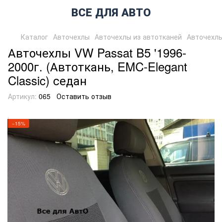
ВСЕ ДЛЯ АВТО
Каталог
Авточехлы
Авточехлы из автотканей
Авточехлы
Авточехлы VW Passat B5 '1996-
2000г. (Автоткань, EMC-Elegant
Classic) седан
Артикул:
065
Оставить отзыв
−15%