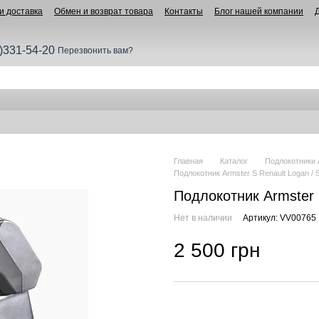
и доставка
Обмен и возврат товара
Контакты
Блог нашей компании
)331-54-20
Перезвонить вам?
Главная
Каталог
Подлокотники 
Подлокотник Armster S Renault Logan / S
Подлокотник Armster S
Нет в наличии
Артикул: VV00765
2 500 грн