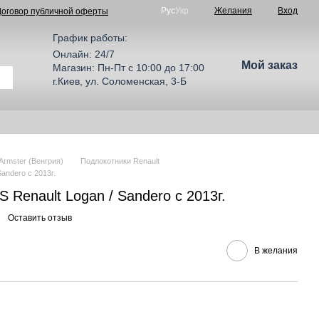
Рус
Укр
Желания
Вход
Договор публичной оферты
График работы:
Онлайн: 24/7
Мой заказ
Магазин: Пн-Пт с 10:00 до 17:00
г.Киев, ул. Соломенская, 3-Б
Armster (Венгрия)
Подлокотники Renault
andero с 2013г.
 Renault Logan / Sandero с 2013г.
Оставить отзыв
В желания