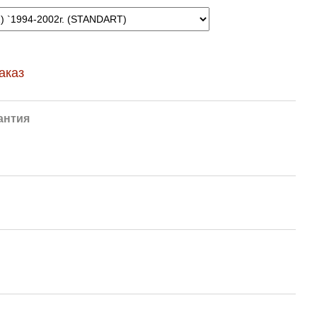
аказ
антия