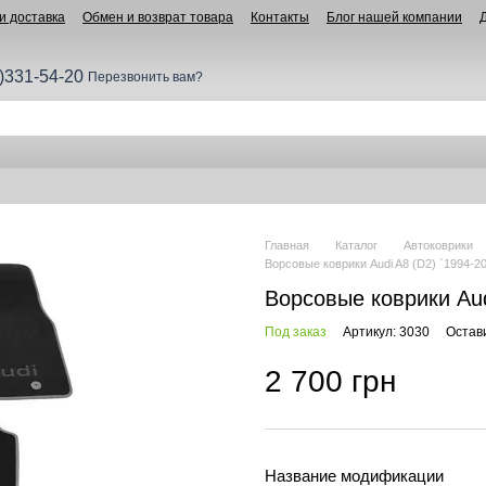
и доставка
Обмен и возврат товара
Контакты
Блог нашей компании
)331-54-20
Перезвонить вам?
Главная
Каталог
Автоковрики
Ворсовые коврики Audi A8 (D2) `1994-2
Ворсовые коврики Aud
Под заказ
Артикул: 3030
Остав
2 700 грн
Название модификации