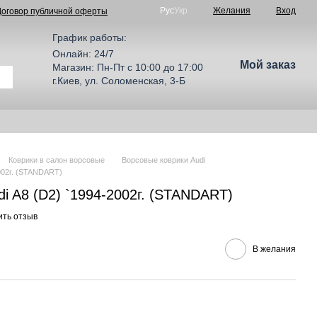
Рус
Укр
Желания
Вход
Договор публичной оферты
График работы:
Онлайн: 24/7
Мой заказ
Магазин: Пн-Пт с 10:00 до 17:00
г.Киев, ул. Соломенская, 3-Б
Коврики в салон ворсовые
Ворсовые коврики Audi
002г. (STANDART)
i A8 (D2) `1994-2002г. (STANDART)
ить отзыв
В желания