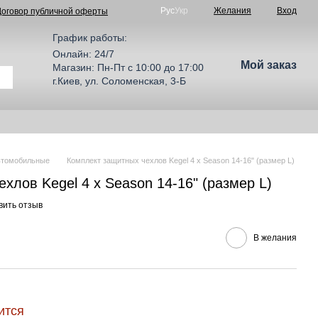
Рус
Укр
Желания
Вход
Договор публичной оферты
График работы:
Онлайн: 24/7
Мой заказ
Магазин: Пн-Пт с 10:00 до 17:00
г.Киев, ул. Соломенская, 3-Б
втомобильные
Комплект защитных чехлов Kegel 4 x Season 14-16" (размер L)
хлов Kegel 4 x Season 14-16" (размер L)
вить отзыв
В желания
ится