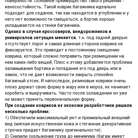
поверхности. Основное преимущество такого решения -
износостойкость. Такой коврик багажника идеально
подходит для седанов, так как находится в углублении и у
него нет возможности смещаться, а бортик хорошо
укладывается на стенки багажника.
Однако в случае кроссоверов, внедорожников и
универсалов ситуация меняется
, т.к. под задней дверью
отсутствует порог и самая длинная сторона коврика не
фиксируется. Это приводит к постоянному смещению
коврика, который сложно поправить при размещении на
нем каких-либо вещей. Плюс к этому добавляется проблема
заламывания бортика и попадания его под дверь или в
замок, что не дает возможности закрыть спокойно
багажный отсек. И напоследок, резиновые коврики очень
плохо держат свою форму в жару или в мороз, их начинает
коробить и выкручивать. Часто после охлаждения он уже
не может принять первоначальную форму.
При создании ковриков из экокожи разработчики решили
несколько проблем:
1) Обеспечили максимальный уют и премиальный внешний
вид (мягкая искусственная кожа и стеганная декоративная
строчка придает багажнику оригинальности);
2) Снизили скольжение груза до минимума (багаж имеет