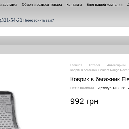
и доставка
Обмен и возврат товара
Контакты
Блог нашей компании
)331-54-20
Перезвонить вам?
Главная
Каталог
Автоковрики
Коврик в багажник Element Range Rover 
Коврик в багажник El
Нет в наличии
Артикул: NLC.28.1
992 грн