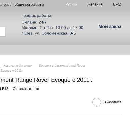
Рус
Укр
Желания
Вход
Договор публичной оферты
График работы:
Онлайн: 24/7
Мой заказ
Магазин: Пн-Пт с 10:00 до 17:00
г.Киев, ул. Соломенская, 3-Б
Коврики в багажник
Коврики в багажник Land Rover
Evoque c 2011г.
ement Range Rover Evoque c 2011г.
4.B13
Оставить отзыв
В желания