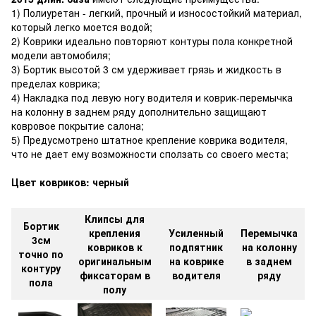
1) Полиуретан - легкий, прочный и износостойкий материал,
который легко моется водой;
2) Коврики идеально повторяют контуры пола конкретной
модели автомобиля;
3) Бортик высотой 3 см удерживает грязь и жидкость в
пределах коврика;
4) Накладка под левую ногу водителя и коврик-перемычка
на колонну в заднем ряду дополнительно защищают
ковровое покрытие салона;
5) Предусмотрено штатное крепление коврика водителя,
что не дает ему возможности сползать со своего места;
Цвет ковриков: черный
Клипсы для
Бортик
крепления
Усиленный
Перемычка
3см
ковриков к
подпятник
на колонну
точно по
оригинальным
на коврике
в заднем
контуру
фиксаторам в
водителя
ряду
пола
полу