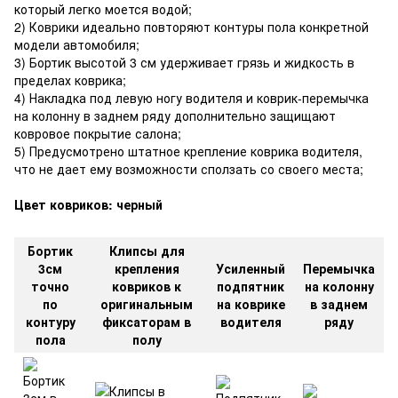
который легко моется водой;
2) Коврики идеально повторяют контуры пола конкретной
модели автомобиля;
3) Бортик высотой 3 см удерживает грязь и жидкость в
пределах коврика;
4) Накладка под левую ногу водителя и коврик-перемычка
на колонну в заднем ряду дополнительно защищают
ковровое покрытие салона;
5) Предусмотрено штатное крепление коврика водителя,
что не дает ему возможности сползать со своего места;
Цвет ковриков: черный
Бортик
Клипсы для
3см
крепления
Усиленный
Перемычка
точно
ковриков к
подпятник
на колонну
по
оригинальным
на коврике
в заднем
контуру
фиксаторам в
водителя
ряду
пола
полу