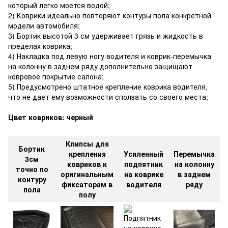
который легко моется водой;
2) Коврики идеально повторяют контуры пола конкретной
модели автомобиля;
3) Бортик высотой 3 см удерживает грязь и жидкость в
пределах коврика;
4) Накладка под левую ногу водителя и коврик-перемычка
на колонну в заднем ряду дополнительно защищают
ковровое покрытие салона;
5) Предусмотрено штатное крепление коврика водителя,
что не дает ему возможности сползать со своего места;
Цвет ковриков: черный
Клипсы для
Бортик
крепления
Усиленный
Перемычка
3см
ковриков к
подпятник
на колонну
точно по
оригинальным
на коврике
в заднем
контуру
фиксаторам в
водителя
ряду
пола
полу