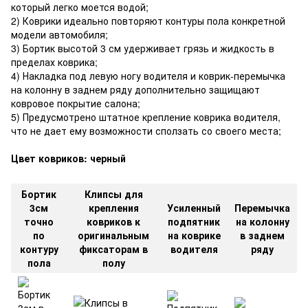
который легко моется водой;
2) Коврики идеально повторяют контуры пола конкретной
модели автомобиля;
3) Бортик высотой 3 см удерживает грязь и жидкость в
пределах коврика;
4) Накладка под левую ногу водителя и коврик-перемычка
на колонну в заднем ряду дополнительно защищают
ковровое покрытие салона;
5) Предусмотрено штатное крепление коврика водителя,
что не дает ему возможности сползать со своего места;
Цвет ковриков: черный
Бортик
Клипсы для
3см
крепления
Усиленный
Перемычка
точно
ковриков к
подпятник
на колонну
по
оригинальным
на коврике
в заднем
контуру
фиксаторам в
водителя
ряду
пола
полу