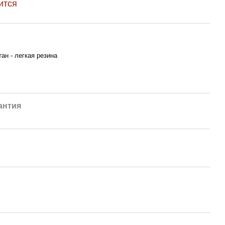
ится
ан - легкая резина
антия