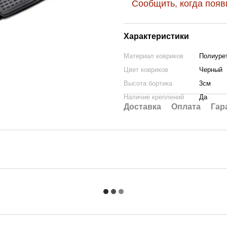
Сообщить, когда появ
Характеристики
Материал ковриков
Полиурет
Цвет ковриков
Черный
Высота бортика
3см
Наличие креплений
Да
Доставка
Оплата
Гар