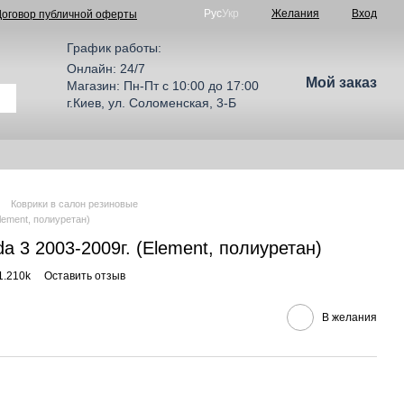
Рус
Укр
Желания
Вход
Договор публичной оферты
График работы:
Онлайн: 24/7
Мой заказ
Магазин: Пн-Пт с 10:00 до 17:00
г.Киев, ул. Соломенская, 3-Б
Коврики в салон резиновые
lement, полиуретан)
a 3 2003-2009г. (Element, полиуретан)
1.210k
Оставить отзыв
В желания