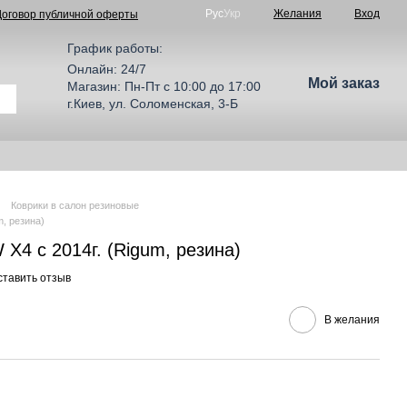
Рус
Укр
Желания
Вход
Договор публичной оферты
График работы:
Онлайн: 24/7
Мой заказ
Магазин: Пн-Пт с 10:00 до 17:00
г.Киев, ул. Соломенская, 3-Б
Коврики в салон резиновые
m, резина)
X4 c 2014г. (Rigum, резина)
ставить отзыв
В желания