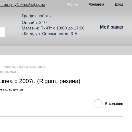
Рус
Укр
Желания
Вход
Договор публичной оферты
График работы:
Онлайн: 24/7
Мой заказ
Магазин: Пн-Пт с 10:00 до 17:00
г.Киев, ул. Соломенская, 3-Б
Коврики в салон резиновые
um, резина)
Linea с 2007г. (Rigum, резина)
ставить отзыв
В желания