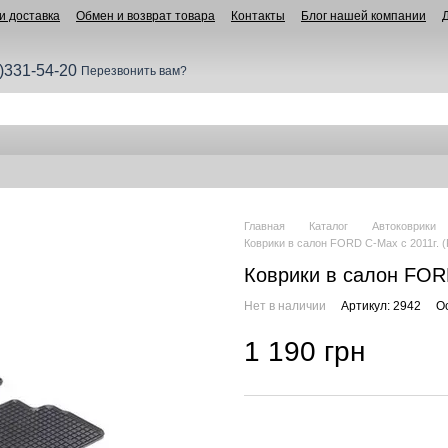
и доставка
Обмен и возврат товара
Контакты
Блог нашей компании
)331-54-20
Перезвонить вам?
Главная
Каталог
Автоковрики
Коврики в салон FORD C-Max с 2011г. (
Коврики в салон FORD
Нет в наличии
Артикул: 2942
О
1 190 грн