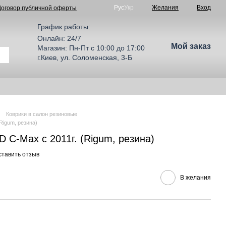
Рус
Укр
Желания
Вход
Договор публичной оферты
График работы:
Онлайн: 24/7
Мой заказ
Магазин: Пн-Пт с 10:00 до 17:00
г.Киев, ул. Соломенская, 3-Б
Коврики в салон резиновые
Rigum, резина)
 C-Max с 2011г. (Rigum, резина)
ставить отзыв
В желания