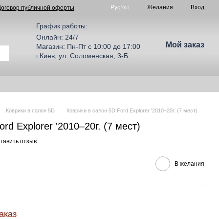
Рус
Укр
Желания
Вход
Договор публичной оферты
График работы:
Онлайн: 24/7
Мой заказ
Магазин: Пн-Пт с 10:00 до 17:00
г.Киев, ул. Соломенская, 3-Б
Коврики в салон 5D
Коврики в салон 5D Ford Explorer '2010–20г. (7 мест)
rd Explorer '2010–20г. (7 мест)
тавить отзыв
В желания
аказ