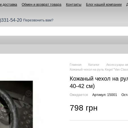
и доставка
Обмен и возврат товара
Контакты
Блог нашей компании
)331-54-20
Перезвонить вам?
Главная
Каталог
Аксессуары а
Кожаный чехол на руль Kegel "Van Class
Кожаный чехол на рул
40-42 см)
Ожидается
Артикул: 15001
Ост
798 грн