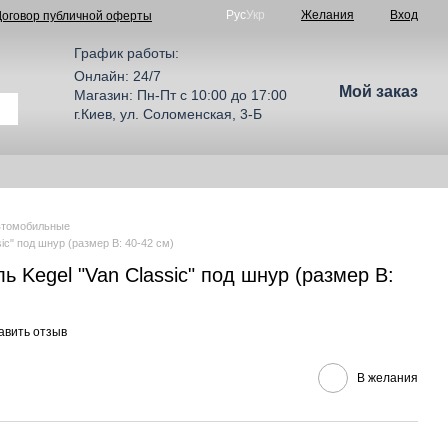
Рус
Укр
Желания
Вход
Договор публичной оферты
График работы:
Онлайн: 24/7
Мой заказ
Магазин: Пн-Пт с 10:00 до 17:00
г.Киев, ул. Соломенская, 3-Б
втомобильные
ic" под шнур (размер B: 40-42 см)
ь Kegel "Van Classic" под шнур (размер B:
авить отзыв
В желания