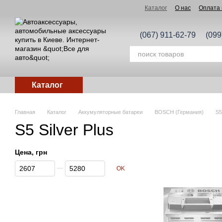
Перейти к основному контенту
Каталог
О нас
Оплата 
(067) 911-62-79
(099
Каталог
Главная
Каталог
Аккумуляторные батареи
BOSCH (Германия)
S5
S5 Silver Plus
Цена, грн
От Цена, грн
До Цена, грн
OK