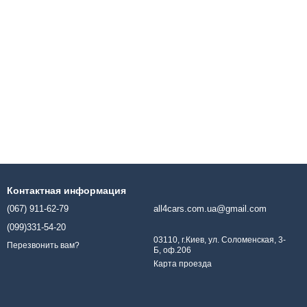
Контактная информация
(067) 911-62-79
all4cars.com.ua@gmail.com
(099)331-54-20
03110, г.Киев, ул. Соломенская, 3-
Перезвонить вам?
Б, оф.206
Карта проезда