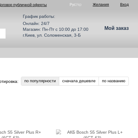
Рус
Укр
Желания
Вход
Договор публичной оферты
График работы:
Онлайн: 24/7
Мой заказ
Магазин: Пн-Пт с 10:00 до 17:00
г.Киев, ул. Соломенская, 3-Б
по популярности
сначала дешевле
по названию
ртировка: