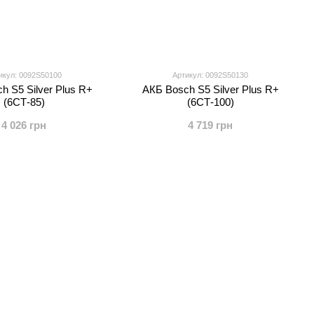
икул: 0092S50100
Артикул: 0092S50130
h S5 Silver Plus R+
АКБ Bosch S5 Silver Plus R+
(6СТ-85)
(6СТ-100)
4 026 грн
4 719 грн