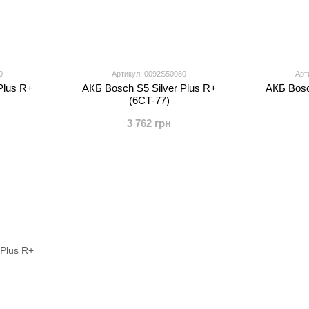
0
Артикул: 0092S50080
Арт
Plus R+
АКБ Bosch S5 Silver Plus R+
АКБ Bosc
(6СТ-77)
3 762 грн