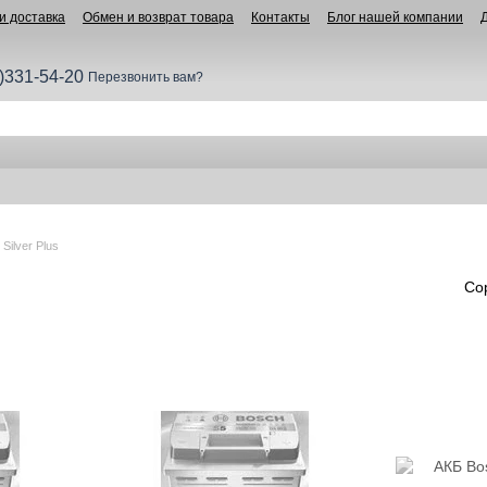
и доставка
Обмен и возврат товара
Контакты
Блог нашей компании
)331-54-20
Перезвонить вам?
 Silver Plus
Со