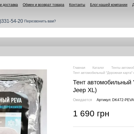
и доставка
Обмен и возврат товара
Контакты
Блог нашей компании
)331-54-20
Перезвонить вам?
Главная
Каталог
Тенты автомо
Тент автомобильный "Дорожная карта" 
Тент автомобильный 
Jeep XL)
Ожидается
Артикул: DK472-PEVA
1 690 грн