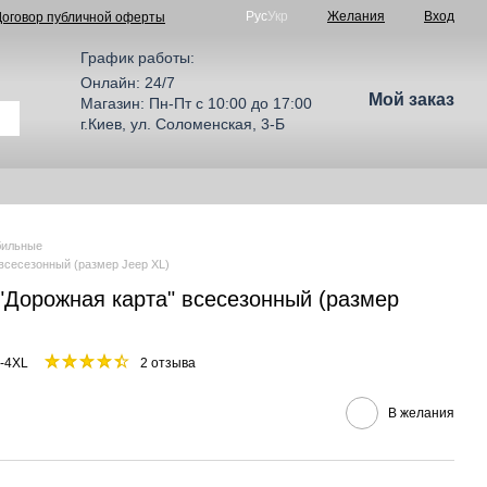
Рус
Укр
Желания
Вход
Договор публичной оферты
График работы:
Онлайн: 24/7
Мой заказ
Магазин: Пн-Пт с 10:00 до 17:00
г.Киев, ул. Соломенская, 3-Б
бильные
всесезонный (размер Jeep XL)
"Дорожная карта" всесезонный (размер
-4XL
2 отзыва
В желания