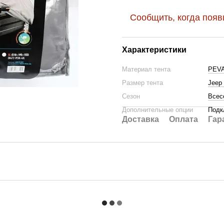
Сообщить, когда появ
Характеристики
Материал тента
PEVA
Размер тента
Jeep
Сезон
Всес
Дополнительные опции
Подк
Доставка
Оплата
Гар