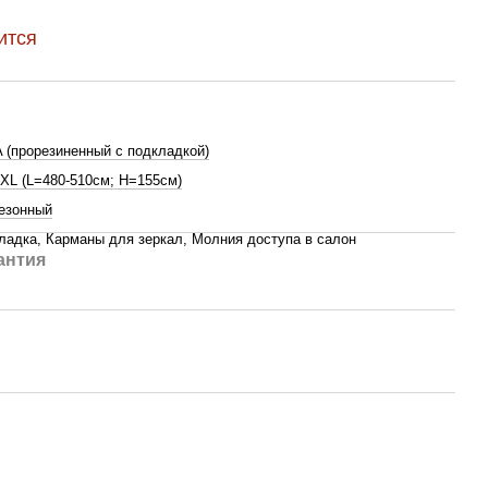
ится
 (прорезиненный с подкладкой)
 XL (L=480-510см; H=155см)
езонный
ладка, Карманы для зеркал, Молния доступа в салон
антия