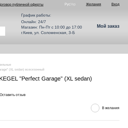
Рус
Укр
Желания
Вход
Договор публичной оферты
График работы:
Онлайн: 24/7
Мой заказ
Магазин: Пн-Пт с 10:00 до 17:00
г.Киев, ул. Соломенская, 3-Б
бильные
rage" (XL sedan) всесезонный
EGEL "Perfect Garage" (XL sedan)
Оставить отзыв
В желания