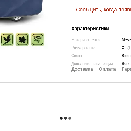
Сообщить, когда появ
Характеристики
Материал тента
Мемб
Размер тента
XL (
Сезон
Всес
Дополнительные опции
Допо
Доставка
Оплата
Гар