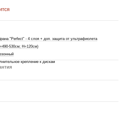
ится
рана "Perfect" - 4 слоя + доп. защита от ультрафиолета
L=490-530см; H=120см)
езонный
лнительное крепление к дискам
антия