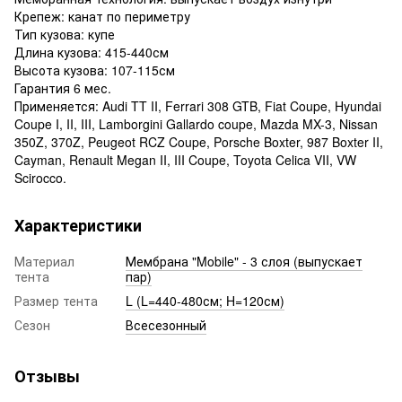
Крепеж: канат по периметру
Тип кузова: купе
Длина кузова: 415-440см
Высота кузова: 107-115см
Гарантия 6 мес.
Применяется: Audi TT II, Ferrari 308 GTB, Fiat Coupe, Hyundai
Coupe I, II, III, Lamborgini Gallardo coupe, Mazda MX-3, Nissan
350Z, 370Z, Peugeot RCZ Coupe, Porsche Boxter, 987 Boxter II,
Cayman, Renault Megan II, III Coupe, Toyota Celica VII, VW
Scirocco.
Характеристики
Материал
Мембрана "Mobile" - 3 слоя (выпускает
тента
пар)
Размер тента
L (L=440-480см; H=120см)
Сезон
Всесезонный
Отзывы