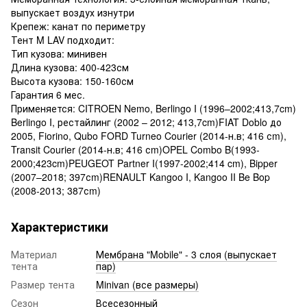
выпускает воздух изнутри
Крепеж: канат по периметру
Тент M LAV подходит:
Тип кузова: минивен
Длина кузова: 400-423см
Высота кузова: 150-160см
Гарантия 6 мес.
Применяется: CITROEN Nemo, Berlingo I (1996–2002;413,7cm)
Berlingo I, рестайлинг (2002 – 2012; 413,7cm)FIAT Doblo до
2005, Fiorino, Qubo FORD Turneo Courier (2014-н.в; 416 сm),
Transit Courier (2014-н.в; 416 сm)OPEL Combo B(1993-
2000;423cm)PEUGEOT Partner I(1997-2002;414 cm), Bipper
(2007–2018; 397сm)RENAULT Kangoo I, Kangoo II Be Bop
(2008-2013; 387сm)
Характеристики
Материал
Мембрана "Mobile" - 3 слоя (выпускает
тента
пар)
Размер тента
Minivan (все размеры)
Сезон
Всесезонный