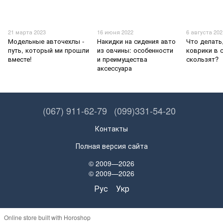
21 марта 2023
16 июня 2022
6 августа 202
Модельные авточехлы -
Накидки на сидения авто
Что делать
путь, который ми прошли
из овчины: особенности
коврики в 
вместе!
и преимущества
скользят?
аксессуара
(067) 911-62-79
(099)331-54-20
Контакты
Полная версия сайта
© 2009—2026
© 2009—2026
Рус
Укр
Online store built with Horoshop